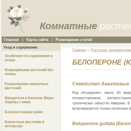
Комнатные
расте
Главная
|
Карта сайта
|
Размещение статей
Уход и содержание:
Главная
---
Растения, рекомендуем
Особенности содержания и
ухода
БЕЛОПЕРОНЕ (Ю
Выращивание растений без
почвы
Семейство Акантовые –
Размножение комнатных
растений
Род объединяет около 60 видо
Вредители и болезни. Меры
полукустарников, распростр
борьбы с ними
тропических областях Америки. В
культивируются только несколько в
Бонсаи в вашем доме
Комнатные растения в
Beloperone guttata (Бел
интерьере