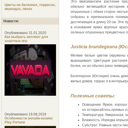
Это мексиканское растение пре
Цветы на балконах, террасах,
обильно ветвящийся кустарник 
верандах, окнах
опушенные с обеих сторон листья
собраны в оригинальное поника
Новости:
достигающее в длину 20 см. Эти 
в основании ярких крупных крас
зеленых опушенных прицветных ли
Опубликовано 31.01.2020
Как выбрать автомат для
азартных игр
Justicia brandegeana (Ю
Мелкие белые цветки окружены к
выращивают. Цветущие растения 
более, но их обычно рано ликвиди
Белопероне (Юстиция) очень дек
жилых домов, террас и в интерье
Полезные советы:
Освещение: Яркое, хорошо 
но остерегайтесь прямых со
Опубликовано 19.08.2019
Температура: Умеренная, з
Особенности онлайн-казино
Влажность: Изредка опрыск
Play Fortune
Субстрат: Равные части лис