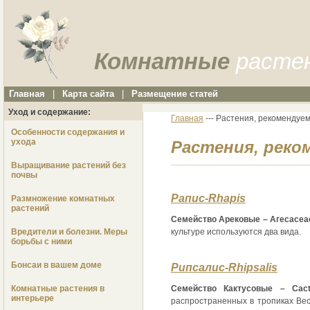
Комнатные
расте
Главная
|
Карта сайта
|
Размещение статей
Уход и содержание:
Главная
--- Растения, рекомендуе
Особенности содержания и
ухода
Растения, реко
Выращивание растений без
почвы
Рапис-Rhapis
Размножение комнатных
растений
Семейство Арековые – Агесасеа
Вредители и болезни. Меры
культуре используются два вида.
борьбы с ними
Бонсаи в вашем доме
Рипсалис-Rhipsalis
Семейство Кактусовые – Cact
Комнатные растения в
интерьере
распространенных в тропиках Вес