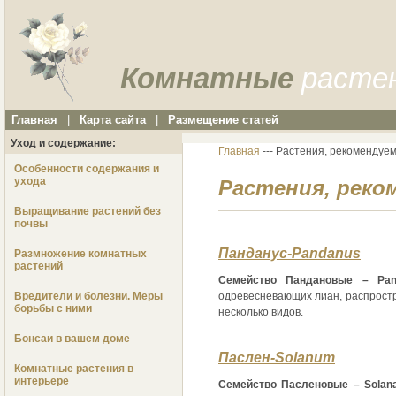
Комнатные
расте
Главная
|
Карта сайта
|
Размещение статей
Уход и содержание:
Главная
--- Растения, рекомендуе
Особенности содержания и
ухода
Растения, реко
Выращивание растений без
почвы
Панданус-Pandanus
Размножение комнатных
растений
Семейство Пандановые – Pan
Вредители и болезни. Меры
одревесневающих лиан, распростр
борьбы с ними
несколько видов.
Бонсаи в вашем доме
Паслен-Solanum
Комнатные растения в
интерьере
Семейство Пасленовые – Solana