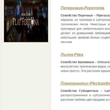
Пеперомия-Peperomia
Семейство Перечные – Piperacea
образом, из тропиков и субтропи
тропических лесов. Некоторые и
пригодных для любительского кол
делает их домашними любимцами
небольшие кремово-белые соцве
листьев.
Пилея-Pilea
Семейство Крапивные – Urticace
многолетних тропических видов, 
очень просто. Эти растения идеа
Плектрантус-Plectranth
Семейство Губоцветные – Lam
распространенных в субтропиче
растение любимо цветоводами за 