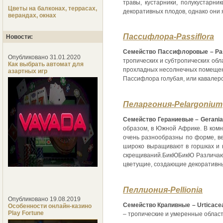
травы, кустарники, полукустарн
Цветы на балконах, террасах,
декоративных плодов, однако они 
верандах, окнах
Пассифлора-Passiflora
Новости:
Семейство Пассифлоровые – Pass
Опубликовано 31.01.2020
тропических и субтропических обл
Как выбрать автомат для
прохладных несолнечных помещени
азартных игр
Пассифлора голубая, или кавалерс
Пеларгония-Pelargonium
Семейство Гераниевые – Gerania
образом, в Южной Африке. В комн
очень разнообразны по форме, вел
широко выращивают в горшках и н
скрещиваний.БикЮБикЮ Различают
цветущие, создающие декоративны
Пеллиония-Pellionia
Опубликовано 19.08.2019
Семейство Крапивные – Urticace
Особенности онлайн-казино
Play Fortune
– тропические и умеренные облас