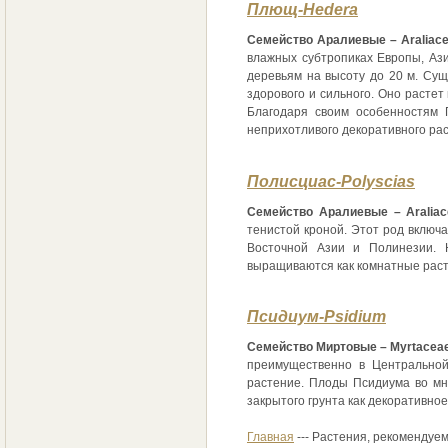
Плющ-Hedera
Семейство Аралиевые – Araliace
влажных субтропиках Европы, Ази
деревьям на высоту до 20 м. Су
здорового и сильного. Оно растет
Благодаря своим особенностям 
неприхотливого декоративного ра
Полисциас-Polyscias
Семейство Аралиевые – Araliac
тенистой кроной. Этот род включ
Восточной Азии и Полинезии. 
выращиваются как комнатные раст
Псидиум-Psidium
Семейство Миртовые – Myrtaceae
преимущественно в Центральной
растение. Плоды Псидиума во мн
закрытого грунта как декоративное
Главная
--- Растения, рекомендуе