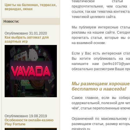
тематической статьи
Цветы на балконах, террасах,
предпочтительнее, чем ссылка 
верандах, окнах
ссылок, так как тематика контекст
тематикой целевого сайта.
Новости:
Мы публикуем интересные стать
рекламы на нашем сайте. Сегодн
Опубликовано 31.01.2020
Как выбрать автомат для
прочитать статьи, которые мы о
азартных игр
на взаимной основе.
Если у Вас есть интересная стат
Вы хотите опубликовать на на
напишите нам (serfro1973@yan
обязательно рассмотрим Ваше пр
Мы размещаем хорошие
бесплатно и навсегда!
Самое главное, если вы собир
содержательной, полезной для чи
чём", статьи переполненные ключ
Опубликовано 19.08.2019
Ограничений по максимальному 
Особенности онлайн-казино
размещаем статьи, размер которы
Play Fortune
miratools.ru