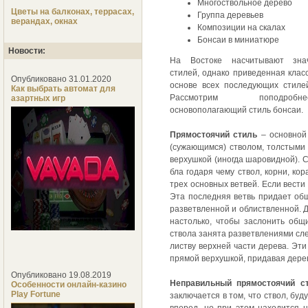
Многоствольное дерево
Цветы на балконах, террасах,
Группа деревьев
верандах, окнах
Композиции на скалах
Бонсаи в миниатюре
Новости:
На Востоке насчитывают зна
стилей, однако приведенная клас
Опубликовано 31.01.2020
основе всех последующих стиле
Как выбрать автомат для
Рассмотрим поподро
азартных игр
основополагающий стиль бонсаи.
Прямостоячий стиль
– основной 
(сужающимся) стволом, толстыми 
верхушкой (иногда шаровидной). С
бла годаря чему ствол, корни, к
трех основных ветвей. Если вести 
Эта последняя ветвь придает об
разветвленной и облиствленной. Д
настолько, чтобы заслонить общ
ствола занята разветвлениями сл
листву верхней части дерева. Эт
прямой верхушкой, придавая дере
Опубликовано 19.08.2019
Неправильный прямостоячий с
Особенности онлайн-казино
Play Fortune
заключается в том, что ствол, бу
вперед, но при этом находится н