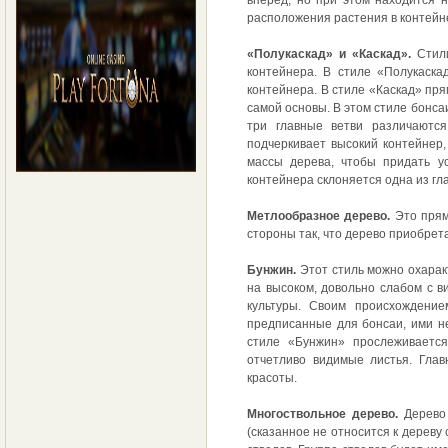
расположения растения в контейн
«Полукаскад» и «Каскад».
Стили
контейнера. В стиле «Полукаска
контейнера. В стиле «Каскад» пр
самой основы. В этом стиле бонса
три главные ветви различаются
подчеркивает высокий контейнер
массы дерева, чтобы придать ус
контейнера склоняется одна из гл
Метлообразное дерево.
Это прямо
стороны так, что дерево приобрет
Бунжин.
Этот стиль можно охаракт
на высоком, довольно слабом с в
культуры. Своим происхождение
предписанные для бонсаи, ими н
стиле «Бунжин» прослеживается
отчетливо видимые листья. Гла
красоты.
Многоствольное дерево.
Дерево 
(сказанное не относится к дереву