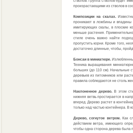
стволов. Группа стволов будет им
произрастающими из стволов в со
Композиции на скалах.
Известны
проникают в ложбины и впадины 
имитирующих скалы, в плоские к
меньше растения. Применительно 
стиле очень важно найти подхо
пропустить корни. Кроме того, не
достаточно длинные, чтобы, пройд
Бонсаи в миниатюре.
Излюбленным
Техника выращивания миниатюрных
больших (до 110 см). Начальные 
деревьев из питомников или раст
правила соблюдаются не столь жес
Наклоненное дерево.
В этом сти
нижняя ветвь простирается в напр
вперед. Дерево растет в контейн
только над частью контейнера. В 
Дерево, согнутое ветром.
Как сл
действием ветра, имеющего опре
чтобы одна сторона дерева была п