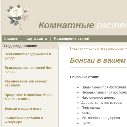
Комнатные
расте
Главная
|
Карта сайта
|
Размещение статей
Уход и содержание:
Главная
---
Бонсаи в вашем доме
-
Особенности содержания и
ухода
Бонсаи в вашем
Выращивание растений без
почвы
Основные стили:
Размножение комнатных
растений
Правильный прямостоячий
Неправильный прямостояч
Вредители и болезни. Меры
Наклоненное дерево
борьбы с ними
Дерево, согнутое ветром
Полукаскад
Бонсаи в вашем доме
Каскад
Метлообразное дерево
Комнатные растения в
интерьере
Бунжин