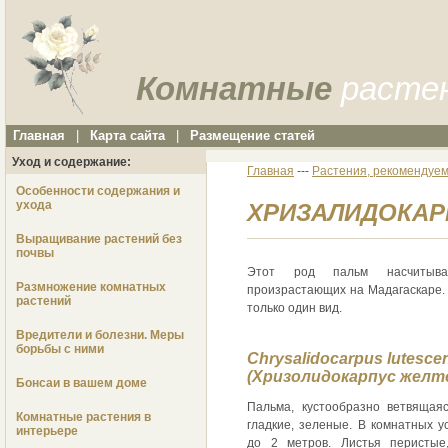
Комнатные
расте
Главная
|
Карта сайта
|
Размещение статей
Уход и содержание:
Главная
---
Растения, рекомендуем
Особенности содержания и
ухода
ХРИЗАЛИДОКАРПУ
Выращивание растений без
почвы
Этот род пальм насчитыв
Размножение комнатных
произрастающих на Мадагаскаре.
растений
только один вид.
Вредители и болезни. Меры
борьбы с ними
Chrysalidocarpus lutesce
(Хризолидокарпус жел
Бонсаи в вашем доме
Пальма, кустообразно ветвящая
Комнатные растения в
гладкие, зеленые. В комнатных у
интерьере
до 2 метров. Листья перистые,