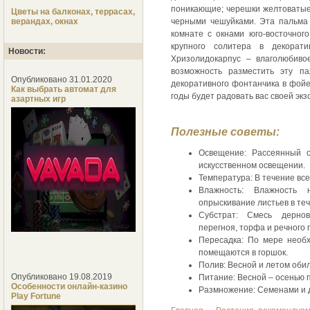
поникающие; черешки желтоватые
Цветы на балконах, террасах,
верандах, окнах
черными чешуйками. Эта пальма 
комнате с окнами юго-восточного
крупного солитера в декорат
Новости:
Хризолидокарпус – влаголюбиво
возможность разместить эту па
Опубликовано 31.01.2020
декоративного фонтанчика в фойе
Как выбрать автомат для
годы будет радовать вас своей экз
азартных игр
Полезные советы:
Освещение: Рассеянный с
искусственном освещении.
Температура: В течение все
Влажность: Влажность
опрыскивание листьев в теч
Субстрат: Смесь дерно
перегноя, торфа и речного пе
Пересадка: По мере необх
помещаются в горшок.
Полив: Весной и летом оби
Опубликовано 19.08.2019
Питание: Весной – осенью 
Особенности онлайн-казино
Размножение: Семенами и 
Play Fortune