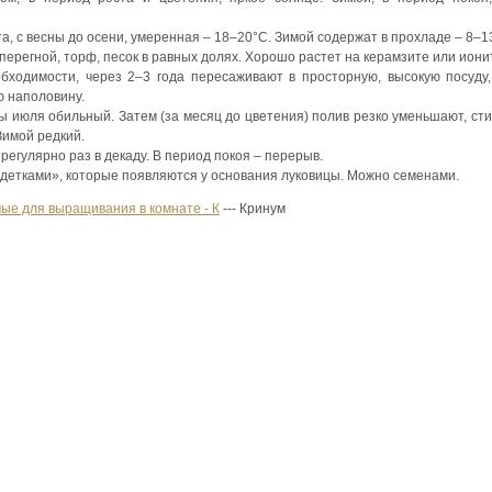
а, с весны до осени, умеренная – 18–20°С. Зимой содержат в прохладе – 8–1
перегной, торф, песок в равных долях. Хорошо растет на керамзите или иони
обходимости, через 2–3 года пересаживают в просторную, высокую посуду
ю наполовину.
ы июля обильный. Затем (за месяц до цветения) полив резко уменьшают, ст
Зимой редкий.
 регулярно раз в декаду. В период покоя – перерыв.
детками», которые появляются у основания луковицы. Можно семенами.
ые для выращивания в комнате - К
--- Кринум