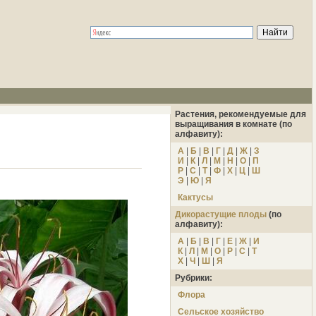
Растения, рекомендуемые для
выращивания в комнате (по
алфавиту):
А
|
Б
|
В
|
Г
|
Д
|
Ж
|
З
И
|
К
|
Л
|
М
|
Н
|
О
|
П
Р
|
С
|
Т
|
Ф
|
Х
|
Ц
|
Ш
Э
|
Ю
|
Я
Кактусы
Дикорастущие плоды
(по
алфавиту):
А
|
Б
|
В
|
Г
|
Е
|
Ж
|
И
К
|
Л
|
М
|
О
|
Р
|
С
|
Т
Х
|
Ч
|
Ш
|
Я
Рубрики:
Флора
Сельское хозяйство