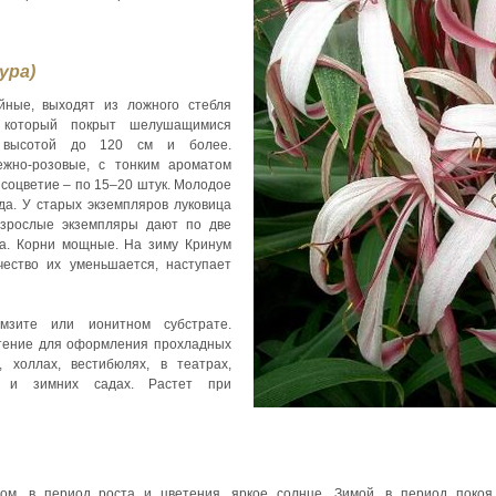
ура)
йные, выходят из ложного стебля
, который покрыт шелушащимися
а высотой до 120 см и более.
ежно-розовые, с тонким ароматом
 соцветие – по 15–20 штук. Молодое
да. У старых экземпляров луковица
Взрослые экземпляры дают по две
ца. Корни мощные. На зиму Кринум
чество их уменьшается, наступает
мзите или ионитном субстрате.
стение для оформления прохладных
, холлах, вестибюлях, в театрах,
ах и зимних садах. Растет при
ом, в период роста и цветения, яркое солнце. Зимой, в период покоя