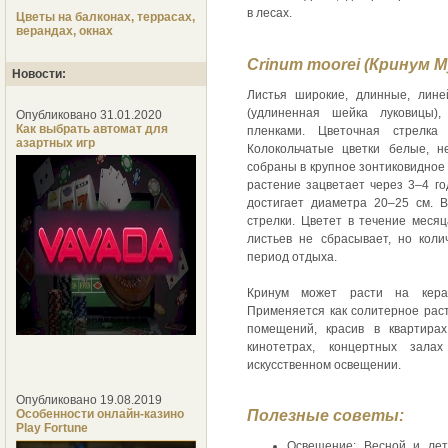
в лесах.
Цветы на балконах, террасах,
верандах, окнах
Crinum moorei (Кринум М
Новости:
Листья широкие, длинные, лине
(удлиненная шейка луковицы)
Опубликовано 31.01.2020
Как выбрать автомат для
пленками. Цветочная стрелк
азартных игр
Колокольчатые цветки белые, н
собраны в крупное зонтиковидное
растение зацветает через 3–4 го
достигает диаметра 20–25 см. 
стрелки. Цветет в течение меся
листьев не сбрасывает, но коли
период отдыха.
Кринум может расти на кера
Применяется как солитерное ра
помещений, красив в квартирах
кинотетрах, концертных зал
искусственном освещении.
Опубликовано 19.08.2019
Особенности онлайн-казино
Полезные советы:
Play Fortune
Освещение: Весной и лет