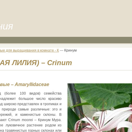
ния
ые для выращивания в комнате - К
--- Кринум
Я ЛИЛИЯ) – Crinum
ые – Amaryllidaceae
 (более 100 видов) семейства
инадлежит большое число красиво
од широко представлен в тропиках и
в природе самые различные: это и
бережий, и каменистые склоны. В
ают Crinum moorei – Кринум Мура.
ее луковичное растение родом из
на травянистых горных склонах или