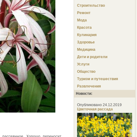
Строительство
Ремонт
Мода
Красота
Кулинария
Здоровье
Медицина
Дети и родители
Услуги
Общество
Туризм и путешествия
Развлечения
Новости:
Опубликовано 24.12.2019
Цветочная рассада
, рассеянное. Хорошо переносит