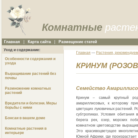
Комнатные
расте
Главная
|
Карта сайта
|
Размещение статей
Уход и содержание:
Главная
---
Растения, рекомендуем
Особенности содержания и
ухода
КРИНУМ (РОЗОВА
Выращивание растений без
почвы
Семейство Амариллисов
Размножение комнатных
растений
Кринум – самый крупный род
Вредители и болезни. Меры
амариллисовых, к которому пр
борьбы с ними
цветущих луковичных растений. Р
субтропиках. Условия обитания 
Бонсаи в вашем доме
берега рек, озер, морских по
комнатном цветоводстве выращив
Комнатные растения в
Это красивоцветущее многолетн
интерьере
Южной Африки, где произрастает 