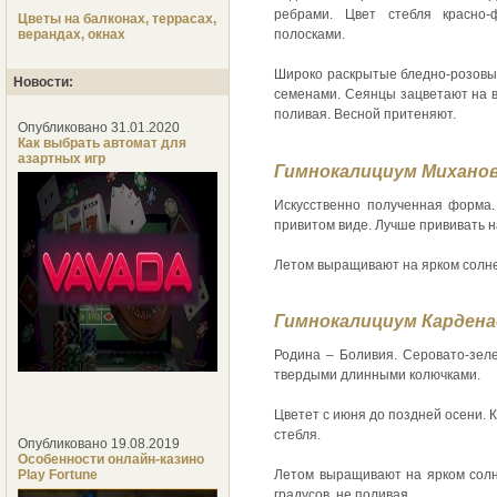
ребрами. Цвет стебля красно-
Цветы на балконах, террасах,
верандах, окнах
полосками.
Широко раскрытые бледно-розовые
Новости:
семенами. Сеянцы зацветают на в
поливая. Весной притеняют.
Опубликовано 31.01.2020
Как выбрать автомат для
азартных игр
Гимнокалициум Миханов
Искусственно полученная форма. 
привитом виде. Лучше прививать н
Летом выращивают на ярком солне
Гимнокалициум Кардена
Родина – Боливия. Серовато-зел
твердыми длинными колючками.
Цветет с июня до поздней осени. 
стебля.
Опубликовано 19.08.2019
Особенности онлайн-казино
Play Fortune
Летом выращивают на ярком солн
градусов, не поливая.