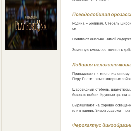
Псевдолобивия орозасс
Родина – Боливия. Стебель широки
см.
Поливают обильно. Зимой содержат
Земляную смесь состпвляют с доб
Лобивия иглоколючкова
Принадлежит к многочисленному 
Перу. Растет в высокогорных райо
Шаровидный стебель, диаметром д
боковые побеги. Крупные цветки с
Выращивают на хорошо освещенно
или в парник. Зимой содержат при 
Ферокактус дикообраз