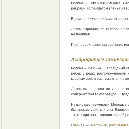
Родина – Северная Америка. Рас
ребрами, голубовато-зеленый сте
В домашних условия растет редко.
Летом выращивают на хорошо осве
не поливая.
При переохлаждении растение пок
Астрофитум звездчат
Родина – Мексика. Шаровидный ст
ребер с редко расположенными н
красным зевом распускаются на ве
Летом выращивают на хорошо ос
содержат при температуре 12 град
Размножают семенами. Молодые се
быстрорастущие кактусы. Взрослы
так как при повреждении корней р
Главная
---
Растения, рекомендуе