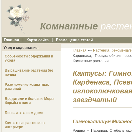
Комнатные
расте
Главная
|
Карта сайта
|
Размещение статей
Уход и содержание:
Главная
---
Растения, рекомендуе
Карденаса, Псевдолобивия ороз
Особенности содержания и
ухода
Комнатные растения
Выращивание растений без
Кактусы: Гимно
почвы
Карденаса, Псе
Размножение комнатных
растений
иглоколючковая
звездчатый
Вредители и болезни. Меры
борьбы с ними
Бонсаи в вашем доме
Гимнокалициум Миханов
Комнатные растения в
интерьере
Родина – Парагвай. Стебель окр