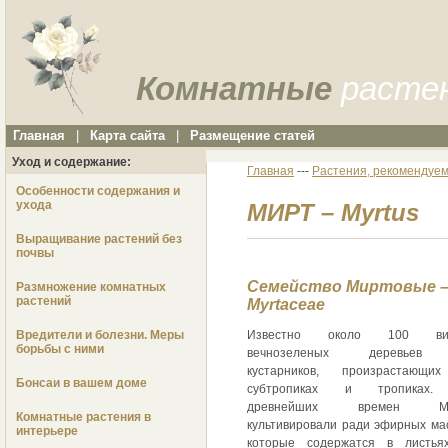
Комнатные
расте
Главная
|
Карта сайта
|
Размещение статей
Уход и содержание:
Главная
---
Растения, рекомендуем
Особенности содержания и
ухода
МИРТ – Myrtus
Выращивание растений без
почвы
Семейство Миртовые 
Размножение комнатных
растений
Myrtaceae
Вредители и болезни. Меры
Известно около 100 ви
борьбы с ними
вечнозеленых деревье
кустарников, произрастающи
Бонсаи в вашем доме
субтропиках и тропиках
древнейших времен М
Комнатные растения в
культивировали ради эфирных ма
интерьере
которые содержатся в листья