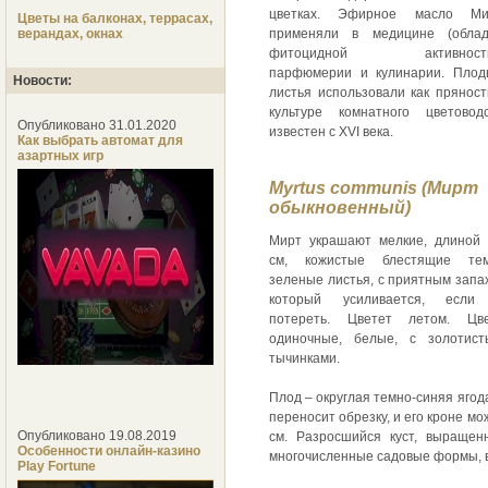
цветках. Эфирное масло Ми
Цветы на балконах, террасах,
верандах, окнах
применяли в медицине (облад
фитоцидной активность
парфюмерии и кулинарии. Плод
Новости:
листья использовали как пряност
культуре комнатного цветовод
Опубликовано 31.01.2020
известен с XVI века.
Как выбрать автомат для
азартных игр
Myrtus communis (Мирт
обыкновенный)
Мирт украшают мелкие, длиной
см, кожистые блестящие тем
зеленые листья, с приятным запа
который усиливается, если
потереть. Цветет летом. Цве
одиночные, белые, с золотист
тычинками.
Плод – округлая темно-синяя ягод
переносит обрезку, и его кроне м
Опубликовано 19.08.2019
см. Разросшийся куст, выращен
Особенности онлайн-казино
многочисленные садовые формы, в
Play Fortune