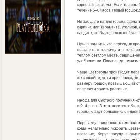
корневой системы. Если горшок 
течение 5–6 часов. Новый горшок
Не забудьте на дне горшка сделат
кирпича или керамзита, угольков,
следите, чтобы корневая шейка не
Нужно помнить, что пересадка вре
поставить в тепличку и в течени
теплом светлом месте, защищенно
удобрениями. После подкормки или
Чаще цветоводы производят перев
же способом, что и при пересадк
размеру горшок, превышающий ста
опасности залить растение.
Иногда для быстрого получения к
в 2–4 раза. Это относится к бы
горшки кладут большой слой дрен
Перевалку применяют к тем растен
когда желательно ускорить цвет
цветение, берут посуду значит
предварительно подправив дре