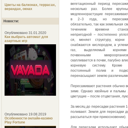
вегетационный период пересаж
Цветы на балконах, террасах,
верандах, окнах
несколько раз. Более крупн
медленнорастущие пересаживаю
в 2–3 года, но пересажи
Новости:
обязательно, так как земельная см
течением времени станов
Опубликовано 31.01.2020
непригодной – постепенно упло
Как выбрать автомат для
ся, меняет структуру, корни
азартных игр
снабжаются кислородом, а углек
газ, выделяемый корня
почвенными микроорганизм
скапливается в почве, пагубно вли
корневую систему. Кроме т
постоянный полив и подко
перенасыщают землю различными с
Пересаживают растения обычно вес
зиме. Однако хвойные и пальмы 
цветущие – после отцветания, лук
За месяц до пересадки растения 1
поливают. Земля для пересадки д
Опубликовано 19.08.2019
рассыпаться при прикосновении).
Особенности онлайн-казино
Play Fortune
Для пересадки используют обыч