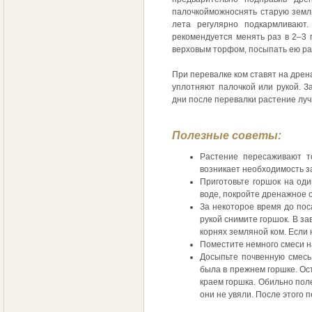
палочкойможноснять старую земл
лета регулярно подкармливают.
рекомендуется менять раз в 2–3 
верховым торфом, посыпать ею ра
При перевалке ком ставят на дрен
уплотняют палочкой или рукой. З
дни после перевалки растение луч
Полезные советы:
Растение пересаживают то
возникает необходимость з
Приготовьте горшок на оди
воде, покройте дренажное о
За некоторое время до пос
рукой снимите горшок. В з
корнях земляной ком. Если
Поместите немного смеси н
Досыпьте почвенную смесь 
была в прежнем горшке. Ос
краем горшка. Обильно пол
они не увяли. После этого 