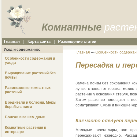
Комнатные
расте
Главная
|
Карта сайта
|
Размещение статей
Уход и содержание:
Главная
---
Особенности содержан
Особенности содержания и
ухода
Пересадка и пер
Выращивание растений без
почвы
Замена почвы без сохранения ком
Размножение комнатных
лучше отошел от горшка, можно в
растений
растение у основания стебля, пове
Затем растение помещают в посу
Вредители и болезни. Меры
осматривают. Сухие и гниющие ко
борьбы с ними
Бонсаи в вашем доме
Как часто следует пер
Комнатные растения в
Молодые экземпляры, как пра
интерьере
пересаживают ежегодно. Расса