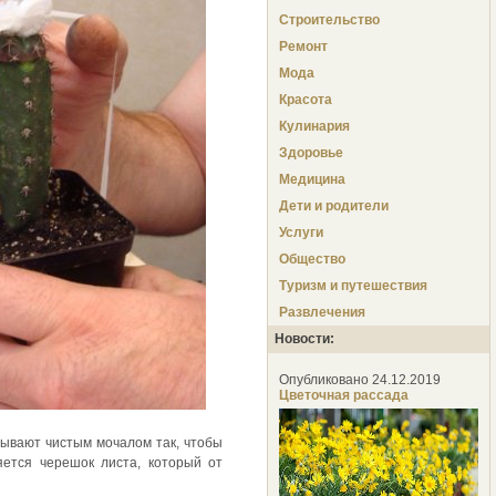
Строительство
Ремонт
Мода
Красота
Кулинария
Здоровье
Медицина
Дети и родители
Услуги
Общество
Туризм и путешествия
Развлечения
Новости:
Опубликовано 24.12.2019
Цветочная рассада
зывают чистым мочалом так, чтобы
яется черешок листа, который от