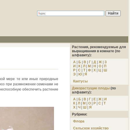
Растения, рекомендуемые для
выращивания в комнате (по
алфавиту):
А
|
Б
|
В
|
Г
|
Д
|
Ж
|
З
И
|
К
|
Л
|
М
|
Н
|
О
|
П
Р
|
С
|
Т
|
Ф
|
Х
|
Ц
|
Ш
Э
|
Ю
|
Я
лной мере те или иные природные
Кактусы
 роз при размножении семенами не
Дикорастущие плоды
(по
, неспособную обеспечить растение
алфавиту):
А
|
Б
|
В
|
Г
|
Е
|
Ж
|
И
К
|
Л
|
М
|
О
|
Р
|
С
|
Т
Х
|
Ч
|
Ш
|
Я
Рубрики:
Флора
Сельское хозяйство