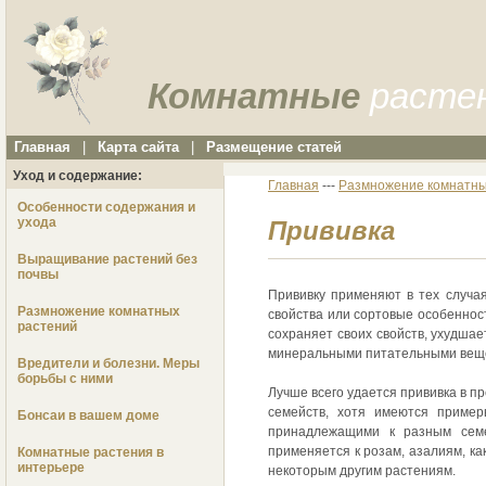
Комнатные
расте
Главная
|
Карта сайта
|
Размещение статей
Уход и содержание:
Главная
---
Размножение комнатны
Особенности содержания и
ухода
Прививка
Выращивание растений без
почвы
Прививку применяют в тех случа
Размножение комнатных
свойства или сортовые особеннос
растений
сохраняет своих свойств, ухудшае
минеральными питательными вещ
Вредители и болезни. Меры
борьбы с ними
Лучше всего удается прививка в п
семейств, хотя имеются пример
Бонсаи в вашем доме
принадлежащими к разным семе
применяется к розам, азалиям, ка
Комнатные растения в
интерьере
некоторым другим растениям.