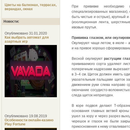
Цветы на балконах, террасах,
При прививке необходимо 
верандах, окнах
специализированных магазинах),
быть чистые и острые), крупный и
Новости:
(изоляционная лента, шерстяные 
ивовые прутья.
Опубликовано 31.01.2020
Как выбрать автомат для
Прививка глазком, или окулировк
азартных игр
Окулируют чаще летом, в июле – а
и на привое хорошо сформированы п
Весной окулируют
растущим гла
прививаемого сорта удаляют лис
поперечным надрезами вырезают 
в 3–4 см. Щиток должен иметь оди
указательным пальцами щиток за
движением руки слева направо с
окончание сосудисто-волокнистых 
следа щиток непригоден.
В коре подвоя делают Т-образн
основания главных ветвей кроны 
ушел за кору и через разрез вых
Опубликовано 19.08.2019
Особенности онлайн-казино
черешок и глазок не были закры
Play Fortune
прикосновения к нему отваливается