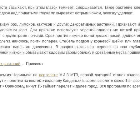
ста засыхают, при этом глазок темнеет, сморщивается. Такое растение сл
 подвоя над привитыми глазками вырезают острым ножом, повязку удаляют.
ивку роз, лимонов, кактусов и других декоративных растений. Прививают и
отделяется кора. Для прививки используют черенки однолетних ветвей пр
т с двумятремя почками. Срез против нижней почки делают косой, длиной ок
слегка наискось, почти поперек. Стебель подвоя у корневой шейки или гл
езают вдоль до древесины. В разрез вставляют черенок на всю глубин
ной ниткой и обмазывают садовым варом обвязку и срезанные места подвоя
х растений
--- Прививка
аем из Норильска на
вертолете
МИ-8 МТВ, первой локацией станет водопад
ут и полетим на восток, к водопаду Кандинский, время в полете около 1.5 час
 к Оранскому, минут 15 займет перелет и далее город. Вся программа по врем