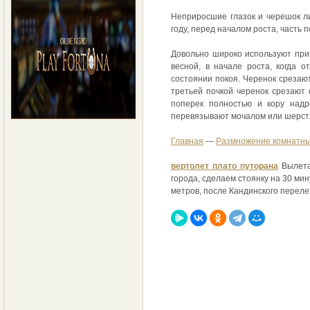
Неприросшие глазок и черешок ли
году, перед началом роста, часть
Довольно широко используют прив
весной, в начале роста, когда 
состоянии покоя. Черенок срезаю
третьей почкой черенок срезают 
поперек полностью и кору надр
перевязывают мочалом или шерстя
Главная
---
Размножение комнатны
вертолет плато путорана
Вылет
города, сделаем стоянку на 30 мин
метров, после Кандинского перелет