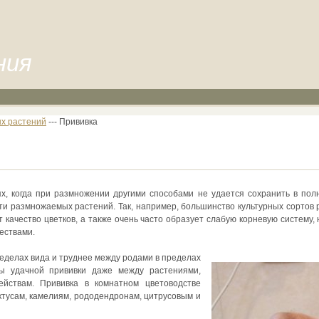
ния
х растений
--- Прививка
ях, когда при размножении другими способами не удается сохранить в по
ти размножаемых растений. Так, например, большинство культурных сортов
т качество цветков, а также очень часто образует слабую корневую систему
ествами.
ределах вида и труднее между родами в пределах
ы удачной прививки даже между растениями,
йствам. Прививка в комнатном цветоводстве
ктусам, камелиям, рододендронам, цитрусовым и