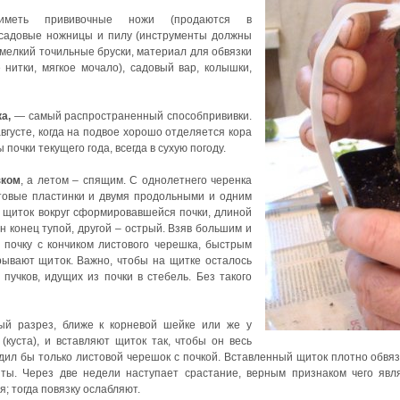
иметь прививочные ножи (продаются в
 садовые ножницы и пилу (инструменты должны
 мелкий точильные бруски, материал для обвязки
нитки, мягкое мочало), садовый вар, колышки,
а,
— самый распространенный способпрививки.
вгусте, когда на подвое хорошо отделяется кора
очки текущего года, всегда в сухую погоду.
зком
, а летом – спящим. С однолетнего черенка
товые пластинки и двумя продольными и одним
щиток вокруг сформировавшейся почки, длиной
н конец тупой, другой – острый. Взяв большим и
 почку с кончиком листового черешка, быстрым
рывают щиток. Важно, чтобы на щитке осталось
пучков, идущих из почки в стебель. Без такого
ый разрез, ближе к корневой шейке или же у
(куста), и вставляют щиток так, чтобы он весь
одил бы только листовой черешок с почкой. Вставленный щиток плотно обвя
ты. Через две недели наступает срастание, верным признаком чего явл
; тогда повязку ослабляют.