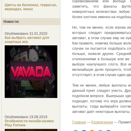
соревнованиям или вообще н
Цветы на балконах, террасах,
заметить, что фанаты футб
верандах, окнах
невероятных количествах любую 
более охотнее именно на подобны
Новости:
Но, тем не менее, если игрока и
которых следует придерживатьс
Опубликовано 31.01.2020
Как выбрать автомат для
автомат, в этом случае ему не н
азартных игр
Как правило, новичка больше вол
случае он пытается подобрать сл
больше, нежели другие. Средни
отклонениями в большую или же 
выборе наилучшего слота. Все и
мельчайшую долю процента, чтоб
отсутствует, в этом случае один-д
Тем не менее, любые выплаты иг
данный пункт следует учесть. Др
подобном вопросе. Выигрыши здес
подходит, потому что игра должн
выплаты, тогда выбирайте соотве
автомат даёт некоторые выплаты, 
Опубликовано 19.08.2019
Особенности онлайн-казино
Главная
---
Развлечения
--- Прави
Play Fortune