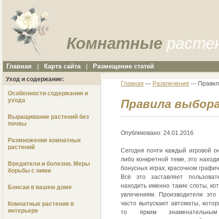
Комнатные
расте
Главная
|
Карта сайта
|
Размещение статей
Уход и содержание:
Главная
---
Развлечения
--- Прави
Особенности содержания и
ухода
Правила выбор
Выращивание растений без
почвы
Опубликовано: 24.01.2016
Размножение комнатных
растений
Сегодня почти каждый игровой о
либо конкретной теме, это наход
Вредители и болезни. Меры
бонусных играх, красочном графи
борьбы с ними
Всё это заставляет пользова
находить именно такие слоты, ко
Бонсаи в вашем доме
увлечениям. Производители это
часто выпускают автоматы, кото
Комнатные растения в
интерьере
то ярким знаменательным