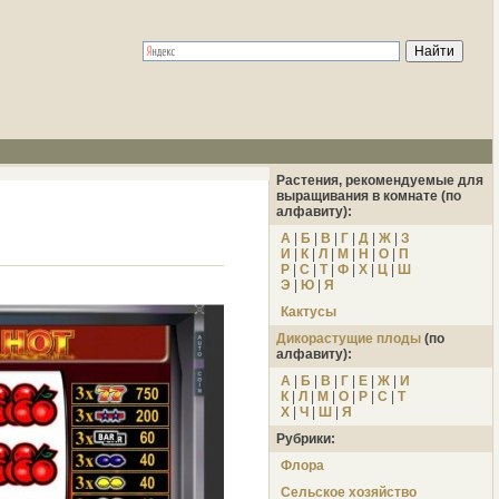
Растения, рекомендуемые для
выращивания в комнате (по
алфавиту):
А
|
Б
|
В
|
Г
|
Д
|
Ж
|
З
И
|
К
|
Л
|
М
|
Н
|
О
|
П
Р
|
С
|
Т
|
Ф
|
Х
|
Ц
|
Ш
Э
|
Ю
|
Я
Кактусы
Дикорастущие плоды
(по
алфавиту):
А
|
Б
|
В
|
Г
|
Е
|
Ж
|
И
К
|
Л
|
М
|
О
|
Р
|
С
|
Т
Х
|
Ч
|
Ш
|
Я
Рубрики:
Флора
Сельское хозяйство