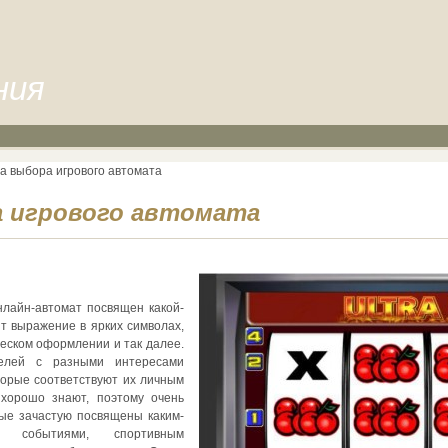
ния
ла выбора игрового автомата
а игрового автомата
нлайн-автомат посвящен какой-
ит выражение в ярких символах,
ческом оформлении и так далее.
телей с разными интересами
торые соответствуют их личным
 хорошо знают, поэтому очень
рые зачастую посвящены каким-
 событиями, спортивным