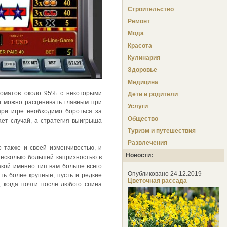
Строительство
Ремонт
Мода
Красота
Кулинария
Здоровье
Медицина
томатов около 95% с некоторыми
Дети и родители
и можно расценивать главным при
Услуги
при игре необходимо бороться за
Общество
ет случай, а стратегия выигрыша
Туризм и путешествия
Развлечения
 также и своей изменчивостью, и
Новости:
несколько большей капризностью в
акой именно тип вам больше всего
Опубликовано 24.12.2019
ть более крупные, пусть и редкие
Цветочная рассада
, когда почти после любого спина