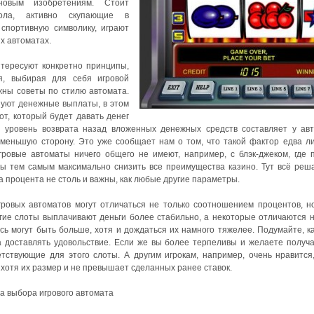
овым изобретениям. Стоит
ола, активно скупающие в
спортивную символику, играют
х автоматах.
нтересуют конкретно принципы,
я, выбирая для себя игровой
ужны советы по стилю автомата.
нуют денежные выплаты, в этом
от, который будет давать денег
й уровень возврата назад вложенных денежных средств составляет у ав
меньшую сторону. Это уже сообщает нам о том, что такой фактор едва л
гровые автоматы ничего общего не имеют, например, с блэк-джеком, где 
ы тем самым максимально снизить все преимущества казино. Тут всё реша
ва процента не столь и важны, как любые другие параметры.
ровых автоматов могут отличаться не только соотношением процентов, но
угие слоты выплачивают деньги более стабильно, а некоторые отличаются 
ь могут быть больше, хотя и дождаться их намного тяжелее. Подумайте, к
а доставлять удовольствие. Если же вы более терпеливы и желаете получа
тствующие для этого слоты. А другим игрокам, например, очень нравится
хотя их размер и не превышает сделанных ранее ставок.
ла выбора игрового автомата