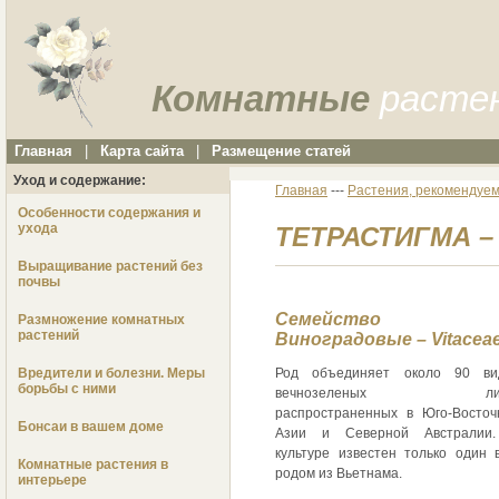
Комнатные
расте
Главная
|
Карта сайта
|
Размещение статей
Уход и содержание:
Главная
---
Растения, рекомендуем
Особенности содержания и
ухода
ТЕТРАСТИГМА – 
Выращивание растений без
почвы
Семейство
Размножение комнатных
растений
Виноградовые – Vitacea
Вредители и болезни. Меры
Род объединяет около 90 ви
борьбы с ними
вечнозеленых лиа
распространенных в Юго-Восточ
Бонсаи в вашем доме
Азии и Северной Австралии
культуре известен только один в
Комнатные растения в
родом из Вьетнама.
интерьере