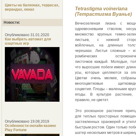
Цветы на балконах, террасах,
Tetrastigma voineriana
верандах, окнах
(Тетрастигма Вуанье)
Новости:
Вечнозеленая лиана с мощ
одревесневшим стволом, несу
множество крупных темно-зеле
Опубликовано 31.01.2020
Как выбрать автомат для
листьев, с нижней стор
азартных игр
войлочных, на длинных толс
черешках. Листья сложные – и
ромбических остроконеч
листочков каждый. Молодые, тол
что выросшие побеги имеют длин
усы, которые цепляются за опо
Цветки очень мелкие, собран
многоцветковые щитковид
соцветия. Плоды – маленькие кру
ягоды. В культуре растение, 
правило, не цветет.
Это роскошное растение приго
для теплых просторных помещен
Опубликовано 19.08.2019
застекленных оранжерей и утепл
Особенности онлайн-казино
быстрым ростом. Один только поб
Play Fortune
шатер нескольких метров в ширину